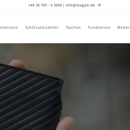
+49 36 705 - 6 5000 | info@magati.de
artenetuis
Schlüsselzubehör
Taschen
Fundservice
Weiter