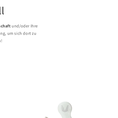
l
schaft
und/oder Ihre
ng, um sich dort zu
n!