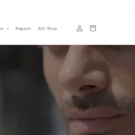
Einloggen
Warenkorb
es
Magazin
B2C Shop